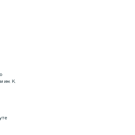
ю
 им. К.
туте