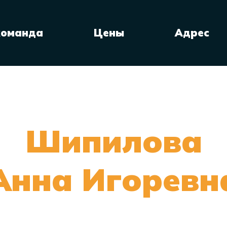
команда
Цены
Адрес
Шипилова
Анна Игоревн